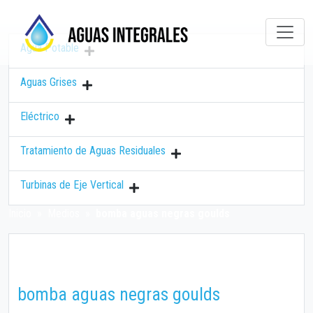
Agua Potable
Aguas Grises
Eléctrico
Tratamiento de Aguas Residuales
Turbinas de Eje Vertical
Inicio
»
Medios
»
bomba aguas negras goulds
bomba aguas negras goulds