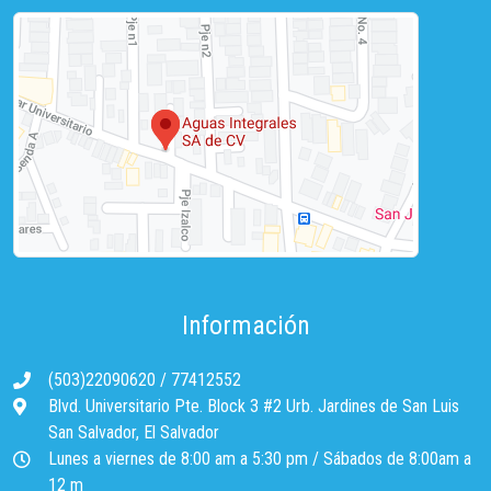
Información
(503)22090620
/
77412552
Blvd. Universitario Pte. Block 3 #2 Urb. Jardines de San Luis
San Salvador, El Salvador
Lunes a viernes de 8:00 am a 5:30 pm / Sábados de 8:00am a
12 m