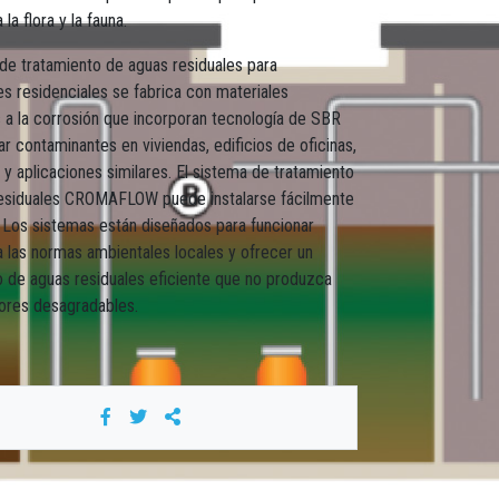
la flora y la fauna.
 de tratamiento de aguas residuales para
es residenciales se fabrica con materiales
s a la corrosión que incorporan tecnología de SBR
ar contaminantes en viviendas, edificios de oficinas,
 y aplicaciones similares. El sistema de tratamiento
esiduales CROMAFLOW puede instalarse fácilmente
. Los sistemas están diseñados para funcionar
 las normas ambientales locales y ofrecer un
o de aguas residuales eficiente que no produzca
lores desagradables.