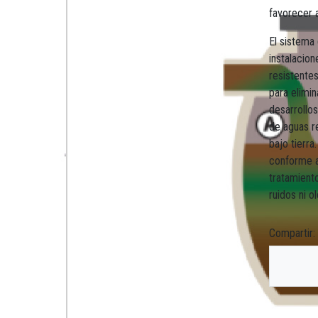
favorecer a 
El sistema
instalacion
resistente
para elimin
desarrollos
de aguas r
bajo tierra
conforme a
tratamient
ruidos ni o
Compartir: