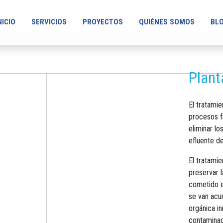
NICIO
SERVICIOS
PROYECTOS
QUIÉNES SOMOS
BL
»
Productos
»
Tratamiento de Aguas Residuales
»
Plantas de Trata
Plant
El tratamie
procesos fí
eliminar lo
efluente d
El tratamie
preservar l
cometido e
se van acum
orgánica i
contaminac