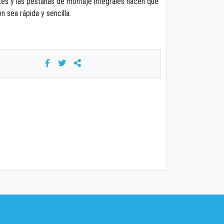
s y las pestañas de montaje integrales hacen que
ón sea rápida y sencilla.