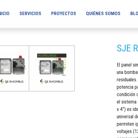
NICIO
SERVICIOS
PROYECTOS
QUIÉNES SOMOS
BL
»
Productos
»
Eléctrico
»
SJE Rhombus Simplex
»
SJE Rhombus S
SJE 
El panel s
una bomba 
residuales.
potencia p
condición d
el sistema 
x 4″) es id
universal d
permiten q
voltajes (1