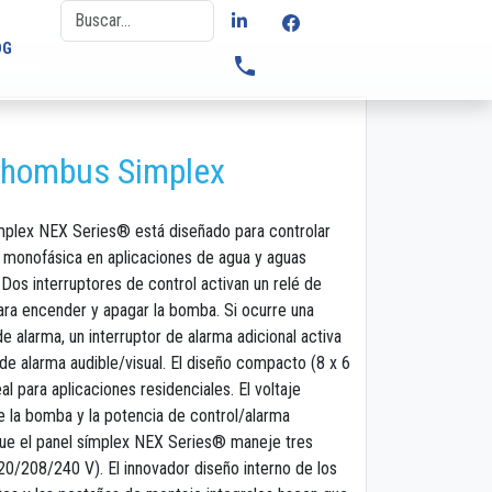
OG
phone
implex
Rhombus Simplex
implex NEX Series® está diseñado para controlar
monofásica en aplicaciones de agua y aguas
 Dos interruptores de control activan un relé de
ara encender y apagar la bomba. Si ocurre una
e alarma, un interruptor de alarma adicional activa
de alarma audible/visual. El diseño compacto (8 x 6
eal para aplicaciones residenciales. El voltaje
e la bomba y la potencia de control/alarma
ue el panel símplex NEX Series® maneje tres
20/208/240 V). El innovador diseño interno de los