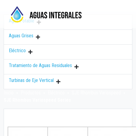
Agua Potable
Aguas Grises
Eléctrico
Tratamiento de Aguas Residuales
Turbinas de Eje Vertical
Inicio
»
Productos
»
Eléctrico
»
SJE Rhombus Variospeed
»
SJE Rhombus Variospeed Series