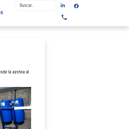
OG
phone
sde la azotea al